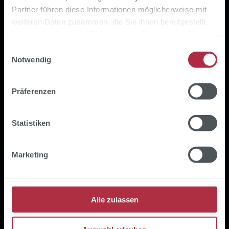
Rollout
Partner führen diese Informationen möglicherweise mit
weiteren Daten zusammen, die Sie ihnen bereitgestellt
Präsenz, Online oder Hybrid
haben oder die sie im Rahmen Ihrer Nutzung der Dienste
Interne Claude Code Champions
gesammelt haben.
Einwilligungsauswahl
aufbauen
Notwendig
Präferenzen
Statistiken
Marketing
Technologie aus der Praxis
Alle zulassen
Trainer sind aktive Claude Code-
Nutzer