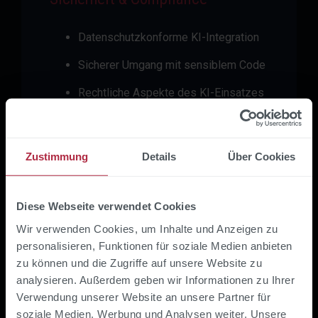
Datenschutzkonforme KI-Integration
Sicherer Umgang mit sensiblem Code
Rechtliche Aspekte des KI-Einsatzes
Zustimmung
Details
Über Cookies
Diese Webseite verwendet Cookies
Wir verwenden Cookies, um Inhalte und Anzeigen zu
personalisieren, Funktionen für soziale Medien anbieten
zu können und die Zugriffe auf unsere Website zu
Skalierbar & flexibel
analysieren. Außerdem geben wir Informationen zu Ihrer
Verwendung unserer Website an unsere Partner für
Vom Einzelcoaching bis zum Team-
soziale Medien, Werbung und Analysen weiter. Unsere