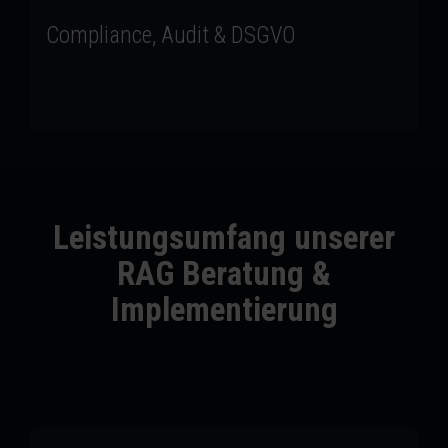
sind Architektur-Bestandteile jeder RAG-Plattform
Compliance, Audit & DSGVO
– auch für regulierte Branchen wie Versicherungen,
Stadtwerke und Finanzdienstleister.
Leistungsumfang unserer
RAG Beratung &
Implementierung