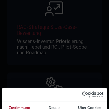
RAG-Strategie & Use-Case-
Bewertung
Wissens-Inventur, Priorisierung
nach Hebel und ROI, Pilot-Scope
und Roadmap
RAG-Implementierung &
Zustimmung
Details
Über Cookies