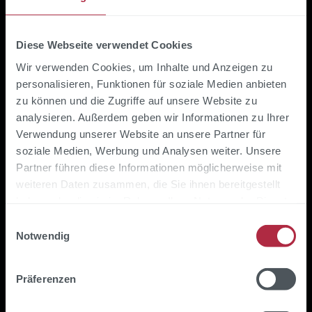
Quellenanbindung
Hybridsuche, Embeddings, Anbindung an
Diese Webseite verwendet Cookies
SharePoint, Confluence, SAP, Jira, CRM und
ERP
Wir verwenden Cookies, um Inhalte und Anzeigen zu
personalisieren, Funktionen für soziale Medien anbieten
zu können und die Zugriffe auf unsere Website zu
analysieren. Außerdem geben wir Informationen zu Ihrer
Verwendung unserer Website an unsere Partner für
soziale Medien, Werbung und Analysen weiter. Unsere
Partner führen diese Informationen möglicherweise mit
weiteren Daten zusammen, die Sie ihnen bereitgestellt
haben oder die sie im Rahmen Ihrer Nutzung der Dienste
gesammelt haben.
Einwilligungsauswahl
Guardrails, Audit & Compliance
Notwendig
Schutzregeln, dokument-level ACLs,
Prüfprotokoll und Regulatorik-Abgleich EU
Präferenzen
AI Act, DSGVO, ISO 42001