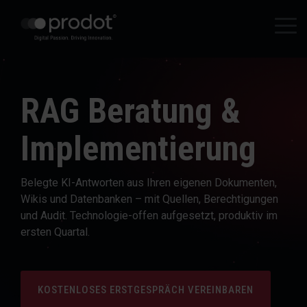
Zum
Hauptinhalt
Tog
springen.
Me
RAG Beratung &
Implementierung
Belegte KI-Antworten aus Ihren eigenen Dokumenten,
Wikis und Datenbanken – mit Quellen, Berechtigungen
und Audit. Technologie-offen aufgesetzt, produktiv im
ersten Quartal.
KOSTENLOSES ERSTGESPRÄCH VEREINBAREN