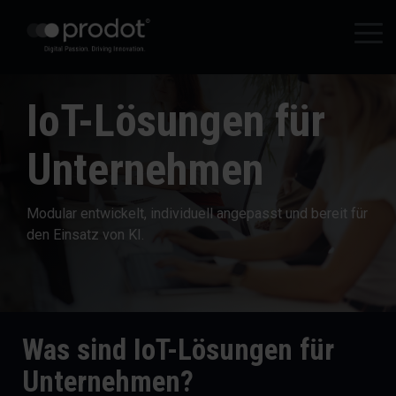
Zum
Hauptinhalt
Tog
springen.
Me
IoT-Lösungen für
Unternehmen
Modular entwickelt, individuell angepasst und bereit für
den Einsatz von KI.
Was sind IoT-Lösungen für
Unternehmen?