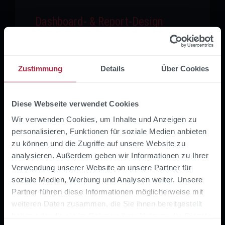
Dashboard- & Report-Design
Entwicklung anwenderfreundlicher, visuell
überzeugender Power-BI-Berichte und
Dashboards – abgestimmt auf die
Zustimmung
Details
Über Cookies
Informationsbedürfnisse der jeweiligen
Zielgruppe: Führungsebene, Controlling,
Vertrieb, Produktion oder HR.
Diese Webseite verwendet Cookies
Wir verwenden Cookies, um Inhalte und Anzeigen zu
personalisieren, Funktionen für soziale Medien anbieten
zu können und die Zugriffe auf unsere Website zu
analysieren. Außerdem geben wir Informationen zu Ihrer
Verwendung unserer Website an unsere Partner für
soziale Medien, Werbung und Analysen weiter. Unsere
Partner führen diese Informationen möglicherweise mit
weiteren Daten zusammen, die Sie ihnen bereitgestellt
Power BI Governance &
haben oder die sie im Rahmen Ihrer Nutzung der Dienste