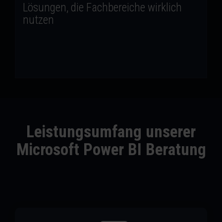
Lösungen, die Fachbereiche wirklich
nutzerzentriert, auf den tatsächlichen
nutzen
Informationsbedarf zugeschnitten und mit Self-
Service-Funktionen, die Fachbereiche unabhängig
machen.
Leistungsumfang unserer
Microsoft Power BI Beratung