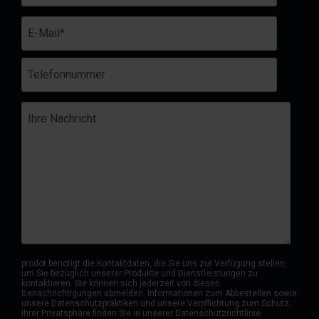
prodot benötigt die Kontaktdaten, die Sie uns zur Verfügung stellen,
um Sie bezüglich unserer Produkte und Dienstleistungen zu
kontaktieren. Sie können sich jederzeit von diesen
Benachrichtigungen abmelden. Informationen zum Abbestellen sowie
unsere Datenschutzpraktiken und unsere Verpflichtung zum Schutz
Ihrer Privatsphäre finden Sie in unserer Datenschutzrichtlinie.