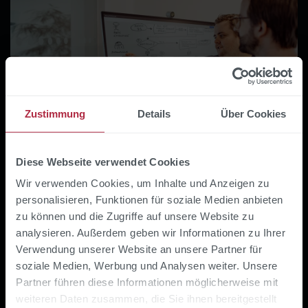
Zustimmung
Details
Über Cookies
Diese Webseite verwendet Cookies
6 MIN. LESEZEIT
Wir verwenden Cookies, um Inhalte und Anzeigen zu
IoT in der Logistik: Anwendungen, Vorteile und
personalisieren, Funktionen für soziale Medien anbieten
Implementierung
zu können und die Zugriffe auf unsere Website zu
Yannik Meyer
:
5.05.2026
analysieren. Außerdem geben wir Informationen zu Ihrer
Verwendung unserer Website an unsere Partner für
Das Internet of Things (IoT) verändert die
soziale Medien, Werbung und Analysen weiter. Unsere
Logistikbranche grundlegend: Vernetzte
Partner führen diese Informationen möglicherweise mit
Sensoren, intelligente Tracker und Echtzeit-
weiteren Daten zusammen, die Sie ihnen bereitgestellt