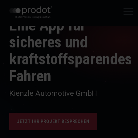
Zum
Hauptinhalt
Tog
springen.
Eine App für
Me
sicheres und
kraftstoffsparendes
Fahren
Kienzle Automotive GmbH
JETZT IHR PROJEKT BESPRECHEN