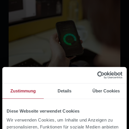
Zustimmung
Details
Über Cookies
Ganzheitliches Konzept für
mehr Sicherheit und
Diese Webseite verwendet Cookies
Effizienz
Wir verwenden Cookies, um Inhalte und Anzeigen zu
personalisieren, Funktionen für soziale Medien anbieten