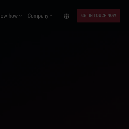
now how
Company
GET IN TOUCH NOW