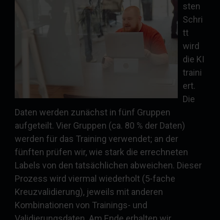
sten
Schri
tt
wird
die KI
traini
ert.
Die
Daten werden zunächst in fünf Gruppen
aufgeteilt. Vier Gruppen (ca. 80 % der Daten)
werden für das Training verwendet; an der
fünften prüfen wir, wie stark die errechneten
Labels von den tatsächlichen abweichen. Dieser
Prozess wird viermal wiederholt (5-fache
Kreuzvalidierung), jeweils mit anderen
Kombinationen von Trainings- und
Validierungsdaten. Am Ende erhalten wir