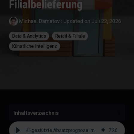
Filialbelieferung
Michael Damatov
:
Updated on Juli 22, 2026
Data & Analytics
Retail & Filiale
Künstliche Intelligenz
Inhaltsverzeichnis
KI-gestützte Absatzprognose im Handel: Planabweichungen systematisch reduzieren
7
:
26