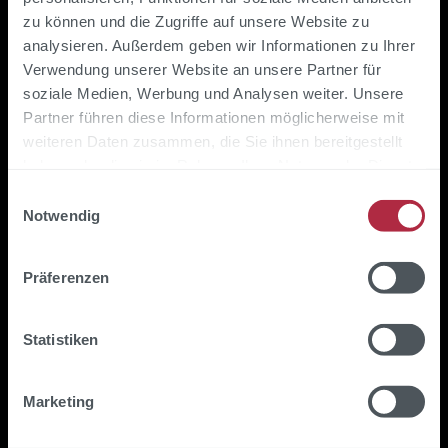
sind Experimente. Mit ihnen prüfen wir
zu können und die Zugriffe auf unsere Website zu
analysieren. Außerdem geben wir Informationen zu Ihrer
systematisch Hypothesen wie:
Verwendung unserer Website an unsere Partner für
soziale Medien, Werbung und Analysen weiter. Unsere
ob ein zusätzliches Feature einen
Partner führen diese Informationen möglicherweise mit
messbaren Beitrag leistet
weiteren Daten zusammen, die Sie ihnen bereitgestellt
haben oder die sie im Rahmen Ihrer Nutzung der Dienste
ob ein bestehendes Feature noch „gut
gesammelt haben.
Einwilligungsauswahl
genug" ist
Notwendig
ob sich Trainingskonfigurationen
verbessern lassen
Präferenzen
und viele weitere
Statistiken
Ni
c
Marketing
ht