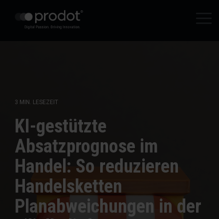
Zum
Hauptinhalt
Tog
springen.
Me
3 MIN. LESEZEIT
KI-gestützte
Absatzprognose im
Handel: So reduzieren
Handelsketten
Planabweichungen in der