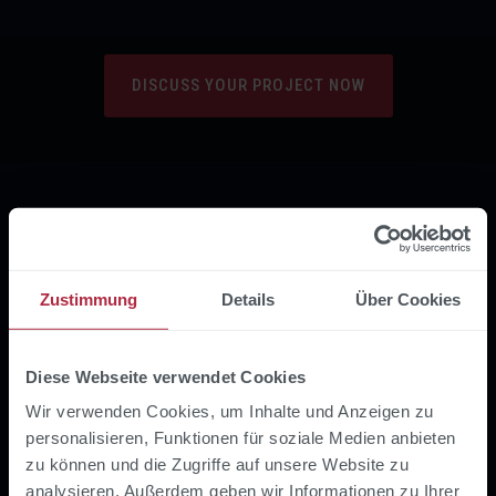
DISCUSS YOUR PROJECT NOW
Zustimmung
Details
Über Cookies
Diese Webseite verwendet Cookies
Wir verwenden Cookies, um Inhalte und Anzeigen zu
personalisieren, Funktionen für soziale Medien anbieten
zu können und die Zugriffe auf unsere Website zu
Optimization of the IT back
analysieren. Außerdem geben wir Informationen zu Ihrer