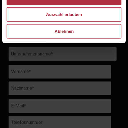
Auswahl erlauben
Contact us now
Ablehnen