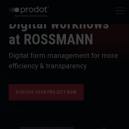
Zum
Hauptinhalt
Tog
springen.
Digital workflows
Me
at ROSSMANN
Digital form management for more
efficiency & transparency
DISCUSS YOUR PROJECT NOW